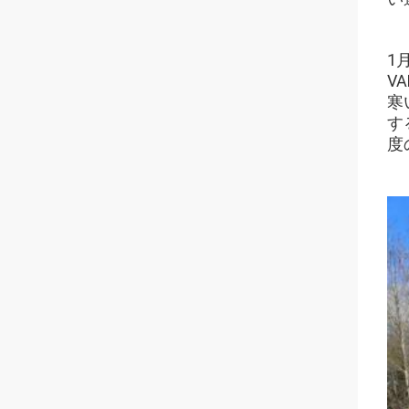
1
V
寒
す
度