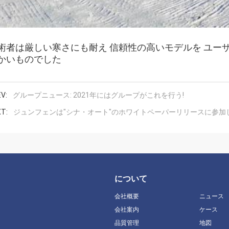
術者は厳しい寒さにも耐え 信頼性の高いモデルを ユー
かいものでした
V:
グループニュース: 2021年にはグループがこれを行う!
T:
ジュンフェンは"シナ・オート"のホワイトペーパーリリースに参加
について
会社概要
ニュース
会社案内
ケース
品質管理
地図