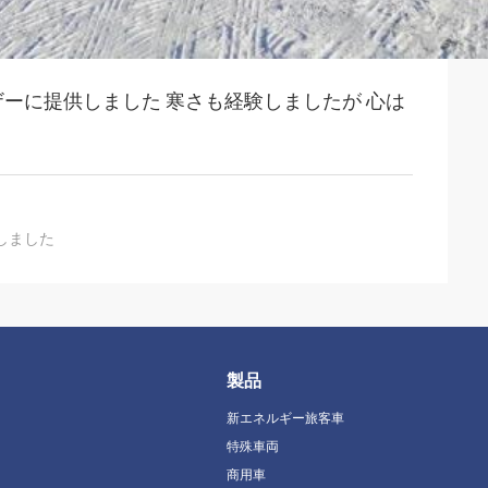
ザーに提供しました 寒さも経験しましたが 心は
しました
製品
新エネルギー旅客車
特殊車両
商用車