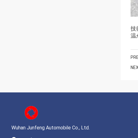
技
温
PRE
NEX
Wuhan Junfeng Automobile Co., Ltd.