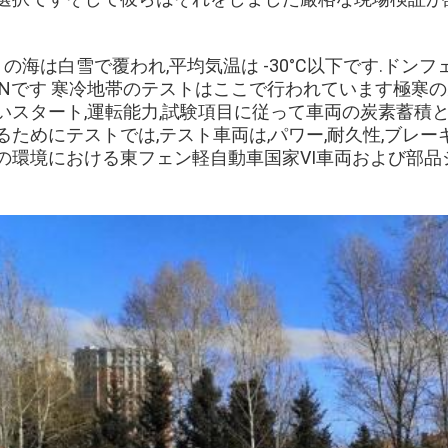
月の海は白雪で覆われ,平均気温は -30°C以下です.ド
ANです 寒冷地帯のテストはここで行われています極寒
いスタート,運転能力,試験項目に従って車両の炭素蓄積
るためにテストでは,テスト車両は,パワー,耐久性,ブレ
の環境における東フェン軽自動車国家VI車両および部品