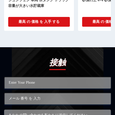
ジュンフェン 車両 水タンク トラック
砂漠の王 4×4 砂漠
容量が大きい水貯蔵庫
最高 の 価格 を 入手 する
最高 の 価格 
接触