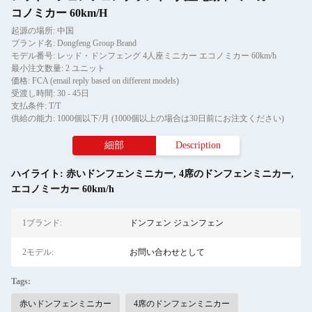
コノミカー 60km/H
起源の場所: 中国
ブランド名: Dongfeng Group Brand
モデル番号: レッド・ドンフェング 4人座ミニカー エコノミカー 60km/h
最小注文数量: 2 ユニット
価格: FCA (email reply based on different models)
受渡し時間: 30 - 45日
支払条件: T/T
供給の能力: 1000個以下/月 (1000個以上の場合は30日前にお注文ください)
細部
Description
ハイライト:
赤いドンフェンミニカー
,
4席のドンフェンミニカー
,
エコノミーカー 60km/h
1ブランド:
ドンフェン ジュンフェン
2モデル:
お問い合わせとして
Tags:
赤いドンフェンミニカー
4席のドンフェンミニカー