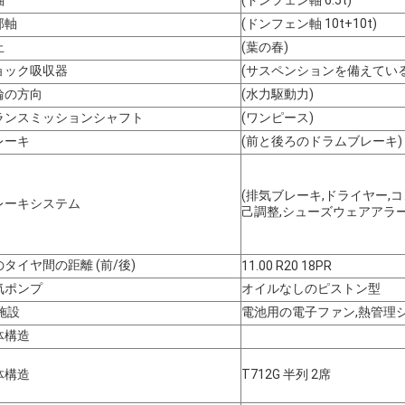
軸
(ドンフェン軸 6.5t)
部軸
(ドンフェン軸 10t+10t)
止
(葉の春)
ョック吸収器
(サスペンションを備えている
輪の方向
(水力駆動力)
ランスミッションシャフト
(ワンピース)
レーキ
(前と後ろのドラムブレーキ)
(排気ブレーキ,ドライヤー,コ
レーキシステム
己調整,シューズウェアアラー
のタイヤ間の距離 (前/後)
11.00 R20 18PR
気ポンプ
オイルなしのピストン型
施設
電池用の電子ファン,熱管理
体構造
体構造
T712G 半列 2席