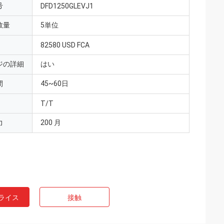
号
DFD1250GLEVJ1
数量
5単位
82580 USD FCA
ジの詳細
はい
間
45~60日
T/T
力
200 月
ライス
接触