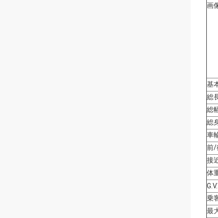
画
基
総
総
総
車
前
接
体
G.V
乗
最