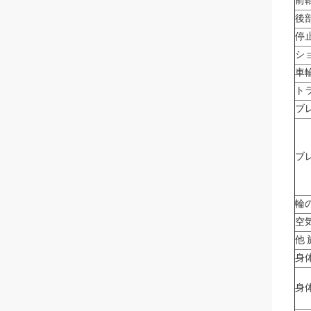
前
後
停
シ
車
ト
ブ
ブ
輪
空
他 
身
身