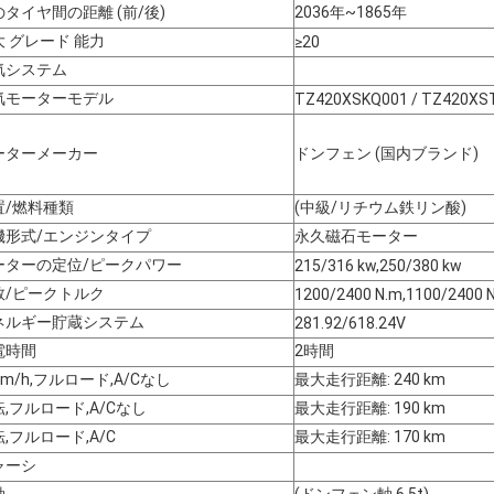
のタイヤ間の距離 (前/後)
2036年~1865年
大 グレード 能力
≥20
気システム
気モーターモデル
TZ420XSKQ001 / TZ420XS
ーターメーカー
ドンフェン (国内ブランド)
置/燃料種類
(中級/リチウム鉄リン酸)
機形式/エンジンタイプ
永久磁石モーター
ーターの定位/ピークパワー
215/316 kw,250/380 kw
数/ピークトルク
1200/2400 N.m,1100/2400 
ネルギー貯蔵システム
281.92/618.24V
電時間
2時間
km/h,フルロード,A/Cなし
最大走行距離: 240 km
,フルロード,A/Cなし
最大走行距離: 190 km
,フルロード,A/C
最大走行距離: 170 km
ャーシ