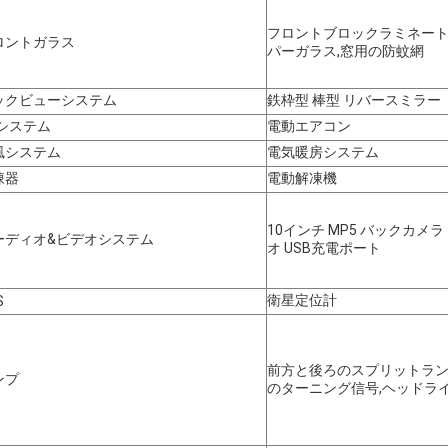
フロントブロックラミネート
ロントガラス
パーガラス,窓用の防蚊網
ックビューシステム
鉄枠型 棒型 リバースミラー
Cシステム
電動エアコン
風システム
電気暖房システム
凍器
電動解凍機
10インチ MP5 バックカメ
ーディオ&ビデオシステム
オ USB充電ポート
衛星定位計
S
前方と後ろのスプリットラン
ンプ
のターニング信号,ヘッドラ