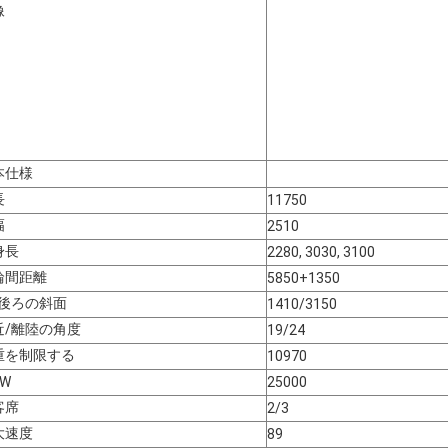
像
本仕様
長
11750
幅
2510
身長
2280, 3030, 3100
輪間距離
5850+1350
/後ろの斜面
1410/3150
近/離陸の角度
19/24
重を制限する
10970
.W
25000
客席
2/3
大速度
89