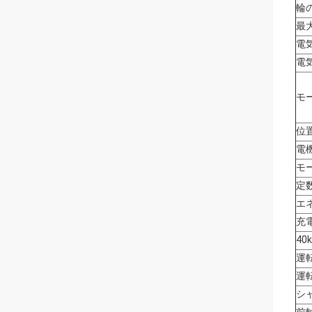
輪
最
電
電
モ
位
電
モ
定
エ
充
40
運転
運転
シ