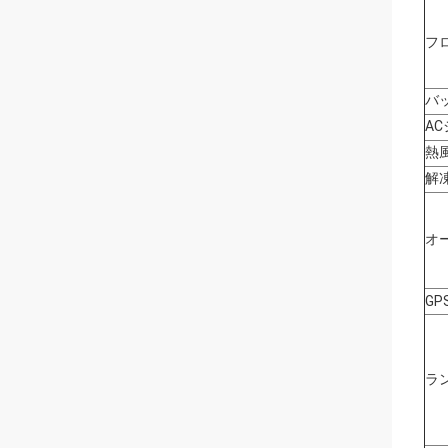
フ
バ
A
熱
解
オ
GP
ラ