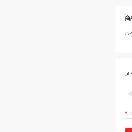
商
ハ
メ